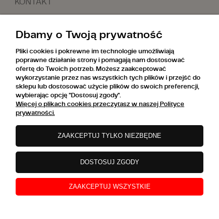
KONTAKT
Dbamy o Twoją prywatność
TABELA ROZMIARÓW
Pliki cookies i pokrewne im technologie umożliwiają
O SO WHAT
poprawne działanie strony i pomagają nam dostosować
ofertę do Twoich potrzeb. Możesz zaakceptować
SHOWROOM
wykorzystanie przez nas wszystkich tych plików i przejść do
sklepu lub dostosować użycie plików do swoich preferencji,
wybierając opcję "Dostosuj zgody".
Więcej o plikach cookies przeczytasz w naszej Polityce
prywatności.
FACEBOOK
INSTAGRAM
ZAAKCEPTUJ TYLKO NIEZBĘDNE
Copyrights © 2022 | SO.WHAT | Maono
Investments | Wilcza 18/12, 00-532 Warszawa |
DOSTOSUJ ZGODY
office@sowhat.one | Tel.: 606 323 300 | NIP:
9511679575 | REGON: 012668869
ZAAKCEPTUJ WSZYSTKIE