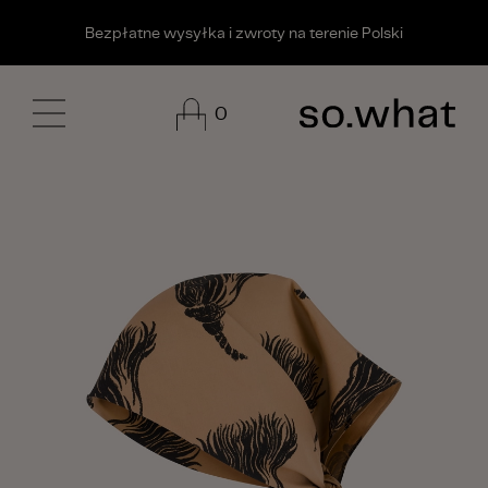
edytuj link
Bezpłatne wysyłka i zwroty na terenie Polski
0