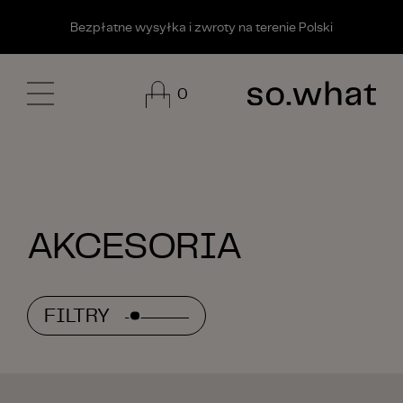
edytuj link
Bezpłatne wysyłka i zwroty na terenie Polski
0
AKCESORIA
FILTRY